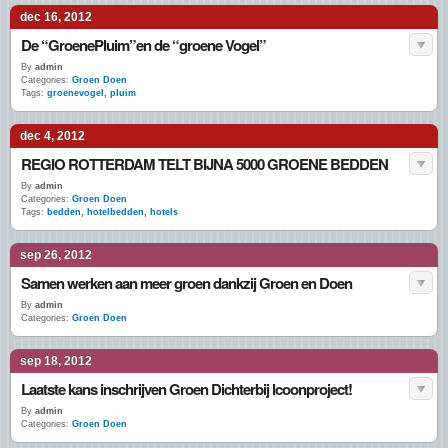
dec 16, 2012
De “GroenePluim”en de “groene Vogel”
By
admin
Categories:
Groen Doen
Tags:
groenevogel
,
pluim
dec 4, 2012
REGIO ROTTERDAM TELT BIJNA 5000 GROENE BEDDEN
By
admin
Categories:
Groen Doen
Tags:
bedden
,
hotelbedden
,
hotels
sep 26, 2012
Samen werken aan meer groen dankzij Groen en Doen
By
admin
Categories:
Groen Doen
sep 18, 2012
Laatste kans inschrijven Groen Dichterbij Icoonproject!
By
admin
Categories:
Groen Doen