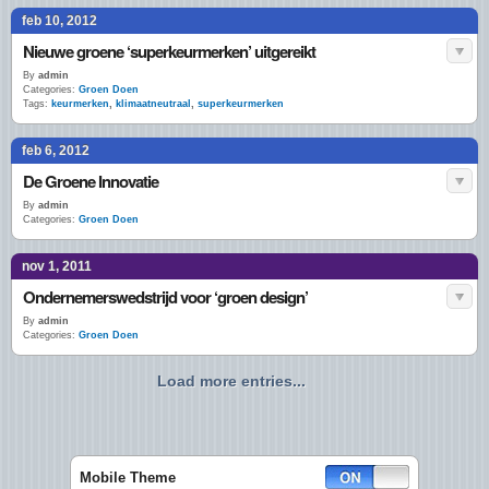
feb 10, 2012
Nieuwe groene ‘superkeurmerken’ uitgereikt
By
admin
Categories:
Groen Doen
Tags:
keurmerken
,
klimaatneutraal
,
superkeurmerken
feb 6, 2012
De Groene Innovatie
By
admin
Categories:
Groen Doen
nov 1, 2011
Ondernemerswedstrijd voor ‘groen design’
By
admin
Categories:
Groen Doen
Load more entries...
Mobile Theme