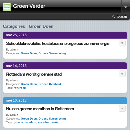
Groen Verder
Search
Categories › Groen Doen
nov 25, 2015
Schooldakrevolutie: kosteloos en zorgeloos zonne-energie
By
admin
Categories:
Groen Doen
,
Groene Samenleving
nov 14, 2013
Rotterdam wordt groenere stad
By
admin
Categories:
Groen Doen
,
Groene Overheid
Tags:
rotterdam
mei 10, 2013
Nu een groene marathon in Rotterdam
By
admin
Categories:
Groen Doen
,
Groene Samenleving
Tags:
groene marathon
,
marathon
,
rotte