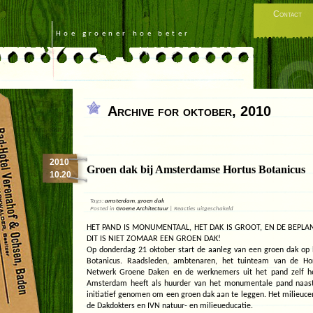
Contact
Hoe groener hoe beter
Archive for oktober, 2010
2010
Groen dak bij Amsterdamse Hortus Botanicus
10.20
Tags:
amsterdam
,
groen dak
voor
Posted in
Groene Architectuur
|
Reacties uitgeschakeld
Groen
dak
HET PAND IS MONUMENTAAL, HET DAK IS GROOT, EN DE BEPLAN
bij
DIT IS NIET ZOMAAR EEN GROEN DAK!
Amsterdamse
Hortus
Op donderdag 21 oktober start de aanleg van een groen dak o
Botanicus
Botanicus. Raadsleden, ambtenaren, het tuinteam van de Hor
Netwerk Groene Daken en de werknemers uit het pand zelf he
Amsterdam heeft als huurder van het monumentale pand naast
initiatief genomen om een groen dak aan te leggen. Het milieuc
de Dakdokters en IVN natuur- en milieueducatie.