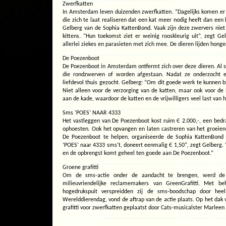
Zwerfkatten
In Amsterdam leven duizenden zwerfkatten. “Dagelijks komen er
die zich te laat realiseren dat een kat meer nodig heeft dan een k
Gelberg van de Sophia KattenBond. Vaak zijn deze zwervers niet g
kittens. “Hun toekomst ziet er weinig rooskleurig uit”, zegt Ge
allerlei ziekes en parasieten met zich mee. De dieren lijden honge
De Poezenboot
De Poezenboot in Amsterdam ontfermt zich over deze dieren. Al 
die rondzwerven of worden afgestaan. Nadat ze onderzocht e
liefdevol thuis gezocht. Gelberg: “Om dit goede werk te kunnen bli
Niet alleen voor de verzorging van de katten, maar ook voor de b
aan de kade, waardoor de katten en de vrijwilligers veel last va
Sms ‘POES’ NAAR 4333
Het vastleggen van De Poezenboot kost ruim Є 2.000,-, een bedra
ophoesten. Ook het opvangen en laten castreren van het groeien
De Poezenboot te helpen, organiseerde de Sophia KattenBond 
‘POES’ naar 4333 sms’t, doneert eenmalig Є 1,50”, zegt Gelberg. 
en de opbrengst komt geheel ten goede aan De Poezenboot.”
Groene grafitti
Om de sms-actie onder de aandacht te brengen, werd de
milieuvriendelijke reclamemakers van GreenGrafitti. Met 
hogedrukspuit verspreidden zij de sms-boodschap door he
Werelddierendag, vond de aftrap van de actie plaats. Op het da
grafitti voor zwerfkatten geplaatst door Cats-musicalster Marleen