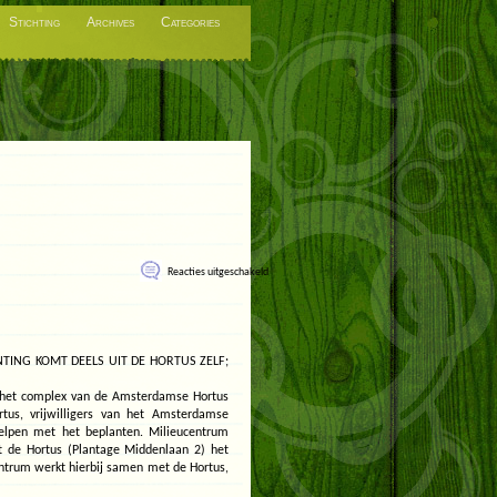
Stichting
Archives
Categories
voor
Reacties uitgeschakeld
Groen
dak
bij
Amsterdamse
Hortus
Botanicus
TING KOMT DEELS UIT DE HORTUS ZELF;
p het complex van de Amsterdamse Hortus
tus, vrijwilligers van het Amsterdamse
lpen met het beplanten. Milieucentrum
 de Hortus (Plantage Middenlaan 2) het
entrum werkt hierbij samen met de Hortus,