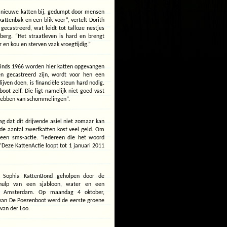
 nieuwe katten bij, gedumpt door mensen
attenbak en een blik voer”, vertelt Dorith
ecastreerd, wat leidt tot talloze nestjes
lberg. “Het straatleven is hard en brengt
r en kou en sterven vaak vroegtijdig.”
sinds 1966 worden hier katten opgevangen
n gecastreerd zijn, wordt voor hen een
jven doen, is financiële steun hard nodig.
oot zelf. Die ligt namelijk niet goed vast
n hebben van schommelingen”.
g dat dit drijvende asiel niet zomaar kan
de aantal zwerfkatten kost veel geld. Om
een sms-actie. “Iedereen die het woord
“Deze KattenActie loopt tot 1 januari 2011
 Sophia KattenBond geholpen door de
behulp van een sjabloon, water en een
el Amsterdam. Op maandag 4 oktober,
k van De Poezenboot werd de eerste groene
 van der Loo.