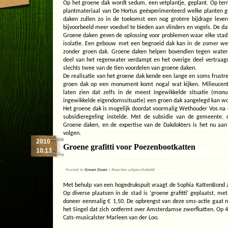
Op het groene dak wordt sedum, een vetplantje, geplant. Op ter
plantmateriaal van De Hortus geëxperimenteerd welke planten ge
daken zullen zo in de toekomst een nog grotere bijdrage levere
bijvoorbeeld meer voedsel te bieden aan vlinders en vogels. De dak
Groene daken geven de oplossing voor problemen waar elke stad 
isolatie. Een gebouw met een begroeid dak kan in de zomer wel
zonder groen dak. Groene daken helpen bovendien tegen waterov
deel van het regenwater verdampt en het overige deel vertraagd
slechts twee van de tien voordelen van groene daken.
De realisatie van het groene dak kende een lange en soms frustr
groen dak op een monument komt nogal wat kijken. Milieucen
laten zien dat zelfs in de meest ingewikkelde situatie (mon
ingewikkelde eigendomssituatie) een groen dak aangelegd kan w
Het groene dak is mogelijk doordat voormalig Wethouder Vos na
subsidieregeling instelde. Met de subsidie van de gemeente
Groene daken, en de expertise van de Dakdokters is het nu aan
volgen.
2010
Groene grafitti voor Poezenbootkatten
10.13
voor
Posted in
Groen Doen
|
Reacties uitgeschakeld
Groene
grafitti
Met behulp van een hogedrukspuit vraagt de Sophia KattenBond 
voor
Poezenbootkatten
Op diverse plaatsen in de stad is ‘groene grafitti’ geplaatst, 
doneer eenmalig Є 1,50. De opbrengst van deze sms-actie gaat n
het Singel dat zich ontfermt over Amsterdamse zwerfkatten. Op 4 
Cats-musicalster Marleen van der Loo.