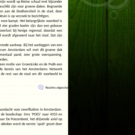
mijn wordt op kleine schaal met bijzonder
schikt zijn voor groene daken. Begroeide
n aan de biodiversiteit in de stad, door
tuin is op verzoek te bezichtigen.
mee kampt. Het belangrijkste voordeel is
 vier graden koeler zijn dan een gebouw
erlast bij hevige regenval, doordat een
 wordt afgevoerd naar het riool. Dat zijn
erende aanloop. Bij het aanleggen van een
trum Amsterdam wil met dit groene dak
umentaal pand, zeer grote overspanning,
orden.
 een motie van GroenLinks en de PvdA een
, de kennis van het Amsterdams Netwerk
 de rest van de stad om dit voorbeeld te
voor
Reacties uitgeschakeld
Groene
grafitti
voor
Poezenbootkatten
aandacht voor zwerfkatten in Amsterdam.
met de boodschap: Sms ‘POES’ naar 4333 en
aar De Poezenboot, het drijvende asiel op
oktober werd de eerste ‘spuit’ gezet door