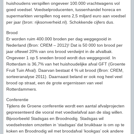
huishoudens verspillen ongeveer 100.000 vrachtwagens vol
goed voedsel. Voedselproducenten, tussenhandel horeca en
supermarkten verspillen nog eens 2,5 miljard euro aan voedsel
per jaar (bron: rijksonverheid.nl). Schokkende cijfers dus.
Brood
Er worden ruim 400.000 broden per dag weggegooid in
Nederland (Bron: CREM – 2012)! Dat is 50 000 ton brood per
jaar oftewel 20% van ons brood verdwijnt in de afvalbak.
Ongeveer 1 op 5 sneden brood wordt dus weggegooid. In
Rotterdam is 36,7% van het huishoudelijke afval GFT (Groente
Fruit Tuin Afval). Daarvan bestaat 4 % uit brood (Bron: CREM,
sorteeranalyse 2011). Daarnaast beland er ook nog heel veel
brood op straat, een de grote ergernissen van veel
Rotterdammers.
Conferentie
Tijdens de Groene conferentie wordt een aantal afvalprojecten
gepresenteerd die vooral met voedselafval aan de slag willen.
Bijvoorbeeld Stadsgas en Broodnodig. Stadsgas wil
voedselresten omzetten in ‘stadsgas’ dat bruikbaar is om op te
koken en Broodnodig wil met broodafval ‘kookgas’ ook andere