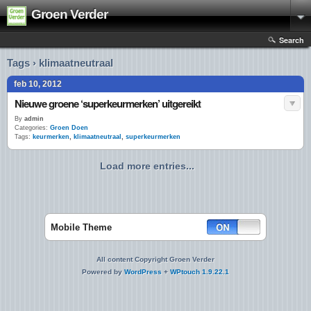
Groen Verder
Search
Tags › klimaatneutraal
feb 10, 2012
Nieuwe groene ‘superkeurmerken’ uitgereikt
By
admin
Categories:
Groen Doen
Tags:
keurmerken
,
klimaatneutraal
,
superkeurmerken
Load more entries...
Mobile Theme
All content Copyright Groen Verder
Powered by
WordPress
+
WPtouch 1.9.22.1