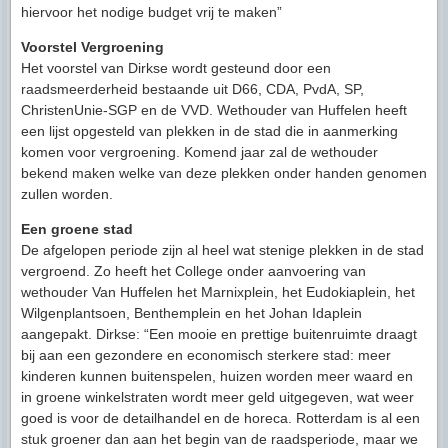
hiervoor het nodige budget vrij te maken”
Voorstel Vergroening
Het voorstel van Dirkse wordt gesteund door een
raadsmeerderheid bestaande uit D66, CDA, PvdA, SP,
ChristenUnie-SGP en de VVD. Wethouder van Huffelen heeft
een lijst opgesteld van plekken in de stad die in aanmerking
komen voor vergroening. Komend jaar zal de wethouder
bekend maken welke van deze plekken onder handen genomen
zullen worden.
Een groene stad
De afgelopen periode zijn al heel wat stenige plekken in de stad
vergroend. Zo heeft het College onder aanvoering van
wethouder Van Huffelen het Marnixplein, het Eudokiaplein, het
Wilgenplantsoen, Benthemplein en het Johan Idaplein
aangepakt. Dirkse: “Een mooie en prettige buitenruimte draagt
bij aan een gezondere en economisch sterkere stad: meer
kinderen kunnen buitenspelen, huizen worden meer waard en
in groene winkelstraten wordt meer geld uitgegeven, wat weer
goed is voor de detailhandel en de horeca. Rotterdam is al een
stuk groener dan aan het begin van de raadsperiode, maar we