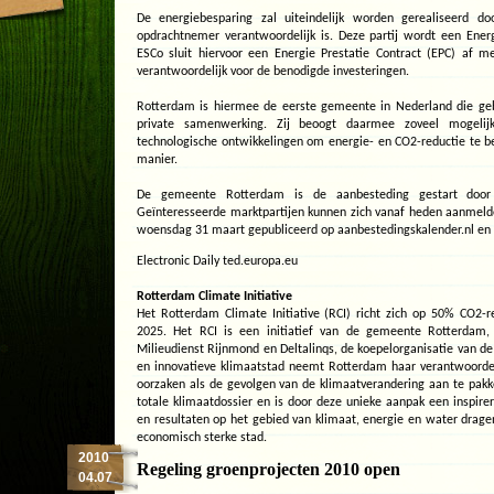
De energiebesparing zal uiteindelijk worden gerealiseerd doo
opdrachtnemer verantwoordelijk is. Deze partij wordt een En
ESCo sluit hiervoor een Energie Prestatie Contract (EPC) af
verantwoordelijk voor de benodigde investeringen.
Rotterdam is hiermee de eerste gemeente in Nederland die ge
private samenwerking. Zij beoogt daarmee zoveel mogeli
technologische ontwikkelingen om energie- en CO2-reductie te b
manier.
De gemeente Rotterdam is de aanbesteding gestart door 
Geïnteresseerde marktpartijen kunnen zich vanaf heden aanmelde
woensdag 31 maart gepubliceerd op aanbestedingskalender.nl en 
Electronic Daily ted.europa.eu
Rotterdam Climate Initiative
Het Rotterdam Climate Initiative (RCI) richt zich op 50% CO2-
2025. Het RCI is een initiatief van de gemeente Rotterdam
Milieudienst Rijnmond en Deltalinqs, de koepelorganisatie van de
en innovatieve klimaatstad neemt Rotterdam haar verantwoordel
oorzaken als de gevolgen van de klimaatverandering aan te pak
totale klimaatdossier en is door deze unieke aanpak een inspir
en resultaten op het gebied van klimaat, energie en water drage
economisch sterke stad.
2010
Regeling groenprojecten 2010 open
04.07