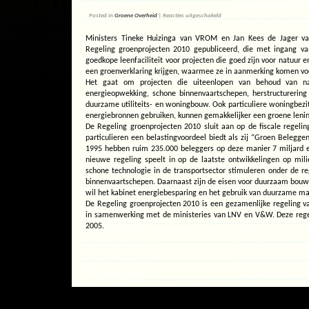
voor
Posted in
Groene Overheid
|
Reacties uitgeschakeld
Regeling
groenprojecten
Ministers Tineke Huizinga van VROM en Jan Kees de Jager v
2010
open
Regeling groenprojecten 2010 gepubliceerd, die met ingang v
goedkope leenfaciliteit voor projecten die goed zijn voor natuur e
een groenverklaring krijgen, waarmee ze in aanmerking komen voo
Het gaat om projecten die uiteenlopen van behoud van na
energieopwekking, schone binnenvaartschepen, herstructurering 
duurzame utiliteits- en woningbouw. Ook particuliere woningbezi
energiebronnen gebruiken, kunnen gemakkelijker een groene lenin
De Regeling groenprojecten 2010 sluit aan op de fiscale regeli
particulieren een belastingvoordeel biedt als zij “Groen Belegge
1995 hebben ruim 235.000 beleggers op deze manier 7 miljard e
nieuwe regeling speelt in op de laatste ontwikkelingen op mili
schone technologie in de transportsector stimuleren onder de r
binnenvaartschepen. Daarnaast zijn de eisen voor duurzaam bou
wil het kabinet energiebesparing en het gebruik van duurzame ma
De Regeling groenprojecten 2010 is een gezamenlijke regeling 
in samenwerking met de ministeries van LNV en V&W. Deze regel
2005.