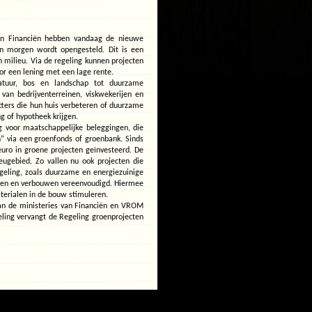
groenprojecten
2010
open
an Financiën hebben vandaag de nieuwe
an morgen wordt opengesteld. Dit is een
n milieu. Via de regeling kunnen projecten
r een lening met een lage rente.
tuur, bos en landschap tot duurzame
van bedrijventerreinen, viskwekerijen en
tters die hun huis verbeteren of duurzame
g of hypotheek krijgen.
ng voor maatschappelijke beleggingen, die
n” via een groenfonds of groenbank. Sinds
uro in groene projecten geïnvesteerd. De
eugebied. Zo vallen nu ook projecten die
egeling, zoals duurzame en energiezuinige
wen en verbouwen vereenvoudigd. Hiermee
terialen in de bouw stimuleren.
van de ministeries van Financiën en VROM
ing vervangt de Regeling groenprojecten