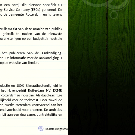
r een partij die hiervoor specifiek als
ergy Service Company (ESCo) genoemd. De
 met de gemeente Rotterdam en is tevens
bruik maakt van deze manier van publiek
jk gebruik te maken van de nieuwste
ewerkstelligen op een budgettair neutrale
het publiceren van de aankondiging.
n. De informatie voor de aankondiging is
op de website van Tenders
reductie en 100% klimaatbestendigheid in
, het Havenbedrijf Rotterdam NV, DCMR
 Rotterdamse industrie. Als daadkrachtige
ijkheid voor de toekomst. Door zowel de
ken, werkt Rotterdam voortvarend aan het
erend voorbeeld voor anderen. De ambities
n bij aan een duurzame, aantrekkelijke en
voor
Reacties uitgeschakeld
Regeling