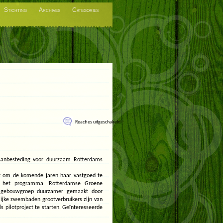
Stichting
Archives
Categories
voor
Reacties uitgeschakeld
Rotterdamse
Groene
Gebouwen
anbesteding voor duurzaam Rotterdams
 om de komende jaren haar vastgoed te
n het programma ‘Rotterdamse Groene
r gebouwgroep duurzamer gemaakt door
ijke zwembaden grootverbruikers zijn van
 pilotproject te starten. Geïnteresseerde