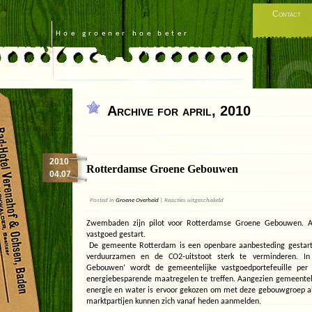
Contact
Hoe groener hoe beter
Archive for april, 2010
2010
Rotterdamse Groene Gebouwen
04.07
voor
Posted in
Groene Overheid
|
Reacties uitgeschakeld
Rotterdamse
Groene
Zwembaden zijn pilot voor Rotterdamse Groene Gebouwen. A
Gebouwen
vastgoed gestart.
De gemeente Rotterdam is een openbare aanbesteding gestart
verduurzamen en de CO2-uitstoot sterk te verminderen. I
Gebouwen’ wordt de gemeentelijke vastgoedportefeuille pe
energiebesparende maatregelen te treffen. Aangezien gemeentel
energie en water is ervoor gekozen om met deze gebouwgroep als
marktpartijen kunnen zich vanaf heden aanmelden.