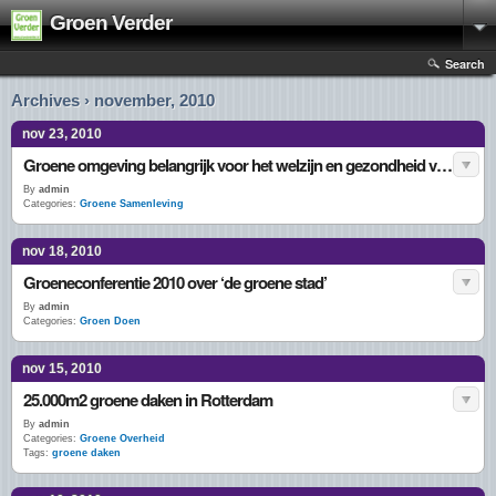
Groen Verder
Search
Archives › november, 2010
nov 23, 2010
Groene omgeving belangrijk voor het welzijn en gezondheid van burgers
By
admin
Categories:
Groene Samenleving
nov 18, 2010
Groeneconferentie 2010 over ‘de groene stad’
By
admin
Categories:
Groen Doen
nov 15, 2010
25.000m2 groene daken in Rotterdam
By
admin
Categories:
Groene Overheid
Tags:
groene daken