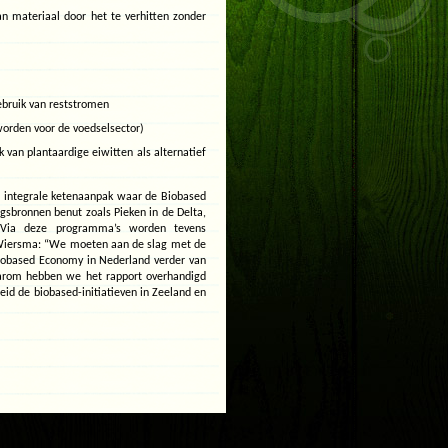
van materiaal door het te verhitten zonder
bruik van reststromen
worden voor de voedselsector)
k van plantaardige eiwitten als alternatief
de integrale ketenaanpak waar de Biobased
gsbronnen benut zoals Pieken in de Delta,
 Via deze programma’s worden tevens
 Wiersma: “We moeten aan de slag met de
Biobased Economy in Nederland verder van
aarom hebben we het rapport overhandigd
id de biobased-initiatieven in Zeeland en