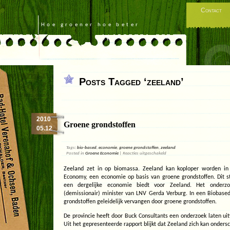
Contact
Hoe groener hoe beter
Posts Tagged ‘zeeland’
2010
Groene grondstoffen
05.12
Tags:
bio-based
,
economie
,
groene grondstoffen
,
zeeland
voor
Posted in
Groene Economie
|
Reacties uitgeschakeld
Groene
grondstoffen
Zeeland zet in op biomassa. Zeeland kan koploper worden in
Economy, een economie op basis van groene grondstoffen. Dit s
een dergelijke economie biedt voor Zeeland. Het onderzo
(demissionair) minister van LNV Gerda Verburg. In een Biobase
grondstoffen geleidelijk vervangen door groene grondstoffen.
De provincie heeft door Buck Consultants een onderzoek laten u
Uit het gepresenteerde rapport blijkt dat Zeeland zich kan onders