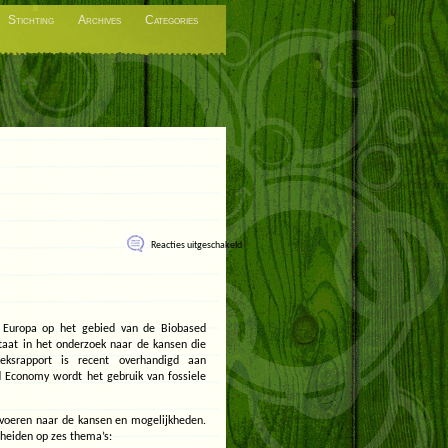
Stichting
Archives
Categories
voor
Reacties uitgeschakeld
Groene
grondstoffen
 Europa op het gebied van de Biobased
taat in het onderzoek naar de kansen die
eksrapport is recent overhandigd aan
d Economy wordt het gebruik van fossiele
itvoeren naar de kansen en mogelijkheden.
cheiden op zes thema’s: