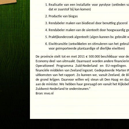
Realisatie van een installatie voor pyrolyse (ontleden 
dat er zuurstof bij kan komen)
Productie van biogas
Rendabeler maken van biodiesel door benutting glycerol
Rendabeler maken van de uienteelt door hoogwaardig ge
Praktijkonderzoek algenteelt (algen kunnen bv. gebruikt 
Eiwittransitie (ontwikkelen en stimuleren van het gebrui
voor geïmporteerde plantaardige of dierlijke eiwitten)
De provincie stelt tot en met 2011 € 500.000 beschikbaar voor 
Economy deel van uitmaakt. Daarnaast worden andere financierin
Operationeel Programma Zuid-Nederland en EU-regelingen.
financiële middelen van Zeeland ingezet. Gedeputeerde Marten
uitkomsten van het rapport. Zo kunnen we, vanuit Zeeland, de 
de grond krijgen. Daarvoor willen wij steun uit Den Haag en d
aan de minister. We hebben haar gevraagd om vanuit het Rijksbele
Zuidwest-Nederland te ondersteunen.”
Bron: mvo.nl