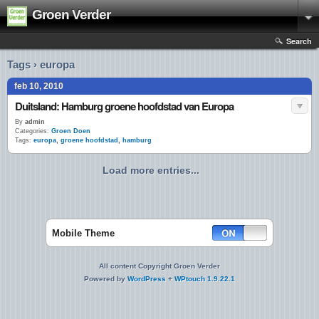
Groen Verder
Search
Tags › europa
feb 10, 2010
Duitsland: Hamburg groene hoofdstad van Europa
By
admin
Categories:
Groen Doen
Tags:
europa
,
groene hoofdstad
,
hamburg
Load more entries...
Mobile Theme
All content Copyright Groen Verder
Powered by
WordPress
+
WPtouch 1.9.22.1