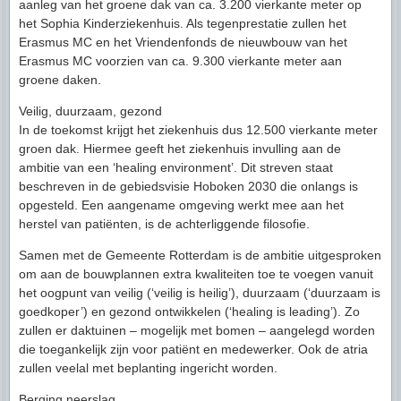
aanleg van het groene dak van ca. 3.200 vierkante meter op
het Sophia Kinderziekenhuis. Als tegenprestatie zullen het
Erasmus MC en het Vriendenfonds de nieuwbouw van het
Erasmus MC voorzien van ca. 9.300 vierkante meter aan
groene daken.
Veilig, duurzaam, gezond
In de toekomst krijgt het ziekenhuis dus 12.500 vierkante meter
groen dak. Hiermee geeft het ziekenhuis invulling aan de
ambitie van een ‘healing environment’. Dit streven staat
beschreven in de gebiedsvisie Hoboken 2030 die onlangs is
opgesteld. Een aangename omgeving werkt mee aan het
herstel van patiënten, is de achterliggende filosofie.
Samen met de Gemeente Rotterdam is de ambitie uitgesproken
om aan de bouwplannen extra kwaliteiten toe te voegen vanuit
het oogpunt van veilig (‘veilig is heilig’), duurzaam (‘duurzaam is
goedkoper’) en gezond ontwikkelen (‘healing is leading’). Zo
zullen er daktuinen – mogelijk met bomen – aangelegd worden
die toegankelijk zijn voor patiënt en medewerker. Ook de atria
zullen veelal met beplanting ingericht worden.
Berging neerslag