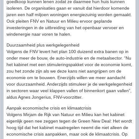
goedkoop kunnen lenen zodat ze daarmee hun huis kunnen
isoleren. De organisaties gaan er vanuit dat hierdoor komende
jaren een half miljoen woningen energiezuinig worden gemaakt.
Ook pleiten FNV en Natuur en Milieu ervoor geplande
investeringen in de uitbreiding van het openbaar vervoer en
windenergie naar voren te halen.
Duurzaamheid plus werkgelegenheid
Volgens de FNV levert het plan 100 duizend extra banen op in
onder meer de bouw, de auto-industrie en de metaalsector. “Nu
het kabinet met een stimuleringspakket voor de economie komt,
zou het zonde zijn als we deze kans niet aangrijpen om de
economie om te bouwen. Enerzijds willen we meer aandacht
voor duurzaamheid. Anderzijds stimuleer je de werkgelegenheid
in sectoren waar veel klappen vallen of binnenkort gaan vallen”,
aldus Agnes Jongerius, FNV-voorzitter.
Aanpak economische crisis en klimaatcrisis
Volgens Mirjam de Rijk van Natuur en Milieu kan het kabinet
eigenlijk geen nee zeggen tegen de Green New Deal: Het wordt
hoog tijd dat het kabinet maatregelen neemt die niet alleen de
economische crisis aanpakken, maar ook de klimaatcrisis. Op