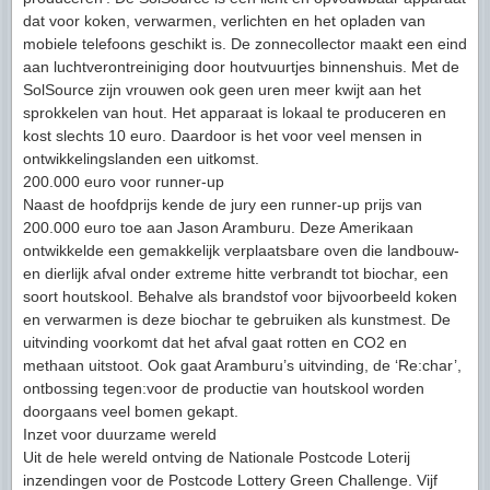
dat voor koken, verwarmen, verlichten en het opladen van
mobiele telefoons geschikt is. De zonnecollector maakt een eind
aan luchtverontreiniging door houtvuurtjes binnenshuis. Met de
SolSource zijn vrouwen ook geen uren meer kwijt aan het
sprokkelen van hout. Het apparaat is lokaal te produceren en
kost slechts 10 euro. Daardoor is het voor veel mensen in
ontwikkelingslanden een uitkomst.
200.000 euro voor runner-up
Naast de hoofdprijs kende de jury een runner-up prijs van
200.000 euro toe aan Jason Aramburu. Deze Amerikaan
ontwikkelde een gemakkelijk verplaatsbare oven die landbouw-
en dierlijk afval onder extreme hitte verbrandt tot biochar, een
soort houtskool. Behalve als brandstof voor bijvoorbeeld koken
en verwarmen is deze biochar te gebruiken als kunstmest. De
uitvinding voorkomt dat het afval gaat rotten en CO2 en
methaan uitstoot. Ook gaat Aramburu’s uitvinding, de ‘Re:char’,
ontbossing tegen:voor de productie van houtskool worden
doorgaans veel bomen gekapt.
Inzet voor duurzame wereld
Uit de hele wereld ontving de Nationale Postcode Loterij
inzendingen voor de Postcode Lottery Green Challenge. Vijf