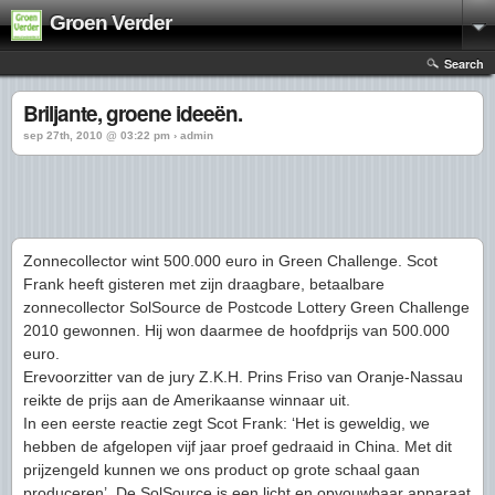
Groen Verder
Search
Briljante, groene ideeën.
sep 27th, 2010 @ 03:22 pm › admin
Zonnecollector wint 500.000 euro in Green Challenge. Scot
Frank heeft gisteren met zijn draagbare, betaalbare
zonnecollector SolSource de Postcode Lottery Green Challenge
2010 gewonnen. Hij won daarmee de hoofdprijs van 500.000
euro.
Erevoorzitter van de jury Z.K.H. Prins Friso van Oranje-Nassau
reikte de prijs aan de Amerikaanse winnaar uit.
In een eerste reactie zegt Scot Frank: ‘Het is geweldig, we
hebben de afgelopen vijf jaar proef gedraaid in China. Met dit
prijzengeld kunnen we ons product op grote schaal gaan
produceren’. De SolSource is een licht en opvouwbaar apparaat